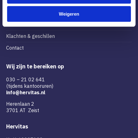
i
e
Over Hervitas
Weigeren
Vacatures
Klachten & geschillen
Contact
Wij zijn te bereiken op
030 – 21 02 641
(tijdens kantooruren)
info@hervitas.nl
Herenlaan 2
3701 AT Zeist
Hervitas