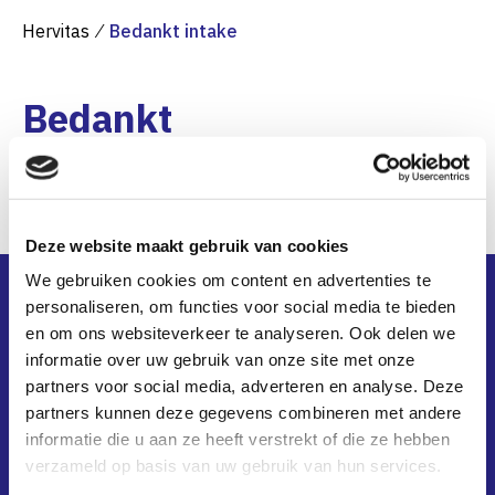
Hervitas
⁄
Bedankt intake
Bedankt
Bedankt voor het invullen en versturen van het
intake formulier.
Deze website maakt gebruik van cookies
We gebruiken cookies om content en advertenties te
Gokverslaving
personaliseren, om functies voor social media te bieden
Gameverslaving
en om ons websiteverkeer te analyseren. Ook delen we
Voor je naasten
informatie over uw gebruik van onze site met onze
Nazorg
partners voor social media, adverteren en analyse. Deze
partners kunnen deze gegevens combineren met andere
Nieuws & Blogs
informatie die u aan ze heeft verstrekt of die ze hebben
Contact
verzameld op basis van uw gebruik van hun services.