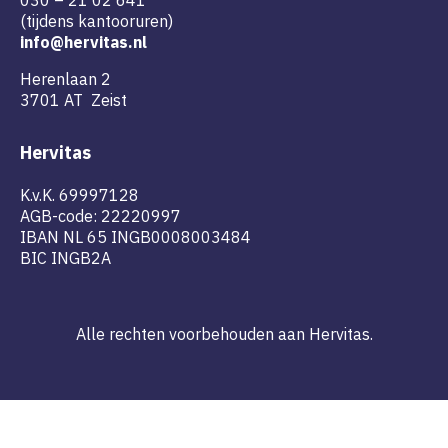
030 – 21 02 641
(tijdens kantooruren)
info@hervitas.nl
Herenlaan 2
3701 AT Zeist
Hervitas
K.v.K. 69997128
AGB-code: 22220997
IBAN NL 65 INGB0008003484
BIC INGB2A
Alle rechten voorbehouden aan Hervitas.