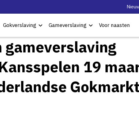
Nieuw
Gokverslaving
Gameverslaving
Voor naasten
 gameverslaving
 Kansspelen 19 maa
ederlandse Gokmark