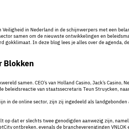
n Veiligheid in Nederland in de schijnwerpers met een bel
sector samen om de nieuwste ontwikkelingen en beleidsmaa
 gokklimaat. In deze blog lees je alles over de agenda, d
r Blokken
kwereld samen. CEO’s van Holland Casino, Jack’s Casino, Ne
de beleidsreactie van staatssecretaris Teun Struycken, naa
n in de online sector, zijn zij ingedeeld als landgebonden
alt op dat er slechts twee genodigden aanwezig zijn, nameli
 BetCity ontbreken, evenals de brancheverenigingen VNLOK