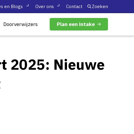
s en Blogs
Over ons
Contact
Zoeken
Doorverwijzers
Plan een intake
rt 2025: Nieuwe
t