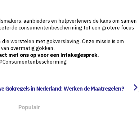
idsmakers, aanbieders en hulpverleners de kans om samen
erbeterde consumentenbescherming tot een grotere focus
 die worstelen met gokverslaving. Onze missie is om
n van overmatig gokken.
act met ons op voor een intakegesprek.
en #Consumentenbescherming
we Gokregels in Nederland: Werken de Maatregelen?
Populair