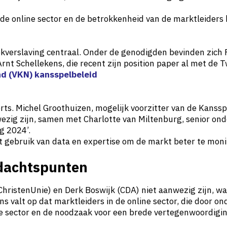
de online sector en de betrokkenheid van de marktleiders b
okverslaving centraal. Onder de genodigden bevinden zich
rnt Schellekens, die recent zijn position paper al met de
nd (VKN) kansspelbeleid
rts. Michel Groothuizen, mogelijk voorzitter van de Kanssp
zig zijn, samen met Charlotte van Miltenburg, senior onde
g 2024’.
et gebruik van data en expertise om de markt beter te moni
dachtspunten
ChristenUnie) en Derk Boswijk (CDA) niet aanwezig zijn, wa
s valt op dat marktleiders in de online sector, die door 
 sector en de noodzaak voor een brede vertegenwoordiging