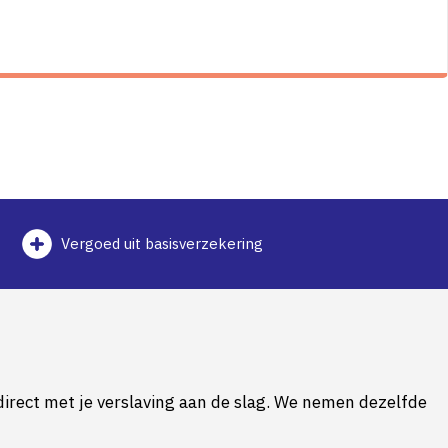
Vergoed uit basisverzekering
 direct met je verslaving aan de slag. We nemen dezelfde