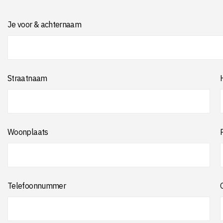
Je voor & achternaam
Straatnaam
Woonplaats
Telefoonnummer