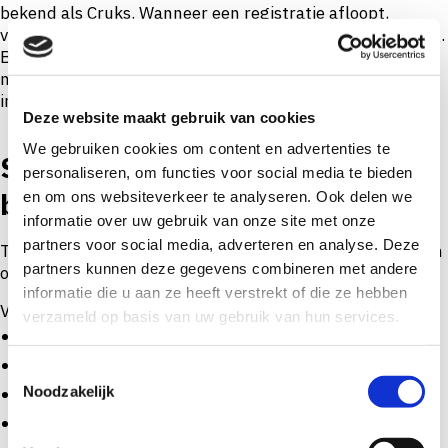
bekend als Cruks. Wanneer een registratie afloopt,
verdwijnt automatisch een belangrijke beschermingslaag.
Bespreek tijdig of verlenging verstandig is. Voor veel
mensen vormt Cruks een belangrijke drempel die
impulsief gokgedrag voorkomt.
Deze website maakt gebruik van cookies
We gebruiken cookies om content en advertenties te
Stap 6: Installeer of activeer
personaliseren, om functies voor social media te bieden
blokkeersoftware
en om ons websiteverkeer te analyseren. Ook delen we
informatie over uw gebruik van onze site met onze
partners voor social media, adverteren en analyse. Deze
Technische hulpmiddelen kunnen helpen om verleidingen
partners kunnen deze gegevens combineren met andere
op afstand te houden.
informatie die u aan ze heeft verstrekt of die ze hebben
Voorbeelden zijn:
verzameld op basis van uw gebruik van hun services.
Gamban
BetBlocker
T
Noodzakelijk
Gamblock
o
e
Betfilter
s