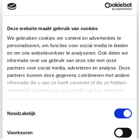
het gevaar voorbij is. Juist dan ontstaat soms ruimte
voor onderschatting. Daarom gaat duurzaam herstel
niet alleen over stoppen met gokken, maar ook over:
inzicht krijgen in eigen patronen
Deze website maakt gebruik van cookies
leren omgaan met emoties
We gebruiken cookies om content en advertenties te
open communicatie
personaliseren, om functies voor social media te bieden
ondersteuning durven accepteren
en om ons websiteverkeer te analyseren. Ook delen we
herkennen van risicomomenten
informatie over uw gebruik van onze site met onze
stap voor stap opnieuw vertrouwen opbouwen
partners voor social media, adverteren en analyse. Deze
partners kunnen deze gegevens combineren met andere
Niet vanuit angst, maar vanuit bewustzijn. Want
informatie die u aan ze heeft verstrekt of die ze hebben
herstel betekent niet dat iemand nooit meer
verzameld op basis van uw gebruik van hun services.
kwetsbaar mag zijn. Het betekent dat iemand leert
herkennen wat er nodig is om niet opnieuw vast te
lopen.
T
Noodzakelijk
o
e
s
WK voetbal en online gokken: wanneer word
Voorkeuren
t