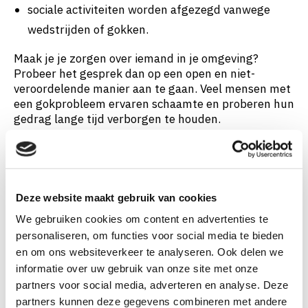
sociale activiteiten worden afgezegd vanwege
wedstrijden of gokken.
Maak je je zorgen over iemand in je omgeving?
Probeer het gesprek dan op een open en niet-
veroordelende manier aan te gaan. Veel mensen met
een gokprobleem ervaren schaamte en proberen hun
gedrag lange tijd verborgen te houden.
Vroegtijdig praten over zorgen kan voorkomen dat
problemen verder escaleren.
Deze website maakt gebruik van cookies
Vijf vragen om jezelf te stellen
We gebruiken cookies om content en advertenties te
Wanneer je regelmatig sportweddenschappen
personaliseren, om functies voor social media te bieden
plaatst, kan het helpen om jezelf af en toe de
en om ons websiteverkeer te analyseren. Ook delen we
volgende vragen te stellen:
informatie over uw gebruik van onze site met onze
Kijk ik ook naar deze wedstrijd als ik geen
partners voor social media, adverteren en analyse. Deze
weddenschap kan plaatsen?
partners kunnen deze gegevens combineren met andere