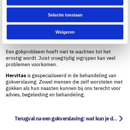
e
verbonden is.
c
Merk je dat gokken een steeds grotere rol gaat
Selectie toestaan
t
spelen tijdens sporttoernooien? Of maak je je zorgen
i
over het speelgedrag van iemand in je omgeving?
e
Weigeren
Dan is het belangrijk om hierover te praten en tijdig
hulp te zoeken.
Een gokprobleem hoeft niet te wachten tot het
ernstig wordt. Juist vroegtijdig ingrijpen kan veel
problemen voorkomen.
Hervitas
is gespecialiseerd in de behandeling van
gokverslaving. Zowel mensen die zelf worstelen met
gokken als hun naasten kunnen bij ons terecht voor
advies, begeleiding en behandeling.
Terugval na een gokverslaving: wat kun je doe
n als het toch gebeurt?