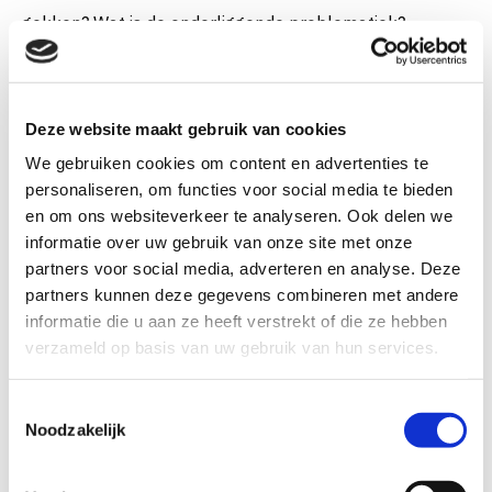
gokken? Wat is de onderliggende problematiek?
Hiermee biedt de behandeling ook mogelijkheden voor
persoonlijke ontwikkeling. Want zoals Gabor Maté dit zo
mooi omschrijft: recovery is re – cover yourself. Of te
Deze website maakt gebruik van cookies
wel, jezelf weer terugvinden.
We gebruiken cookies om content en advertenties te
personaliseren, om functies voor social media te bieden
en om ons websiteverkeer te analyseren. Ook delen we
Waarom Hervitas?
informatie over uw gebruik van onze site met onze
partners voor social media, adverteren en analyse. Deze
partners kunnen deze gegevens combineren met andere
Wachttijd gemiddeld 2 tot 3 weken
informatie die u aan ze heeft verstrekt of die ze hebben
Kleine groepen
verzameld op basis van uw gebruik van hun services.
Persoonlijke benadering
T
Noodzakelijk
o
Wekelijkse nazorg
e
Vergoed door alle zorgverzekeraars uit
s