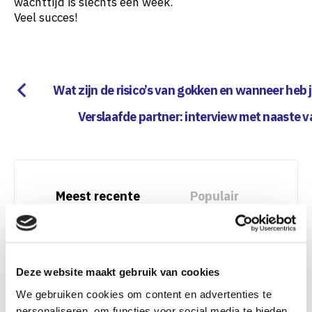
wachttijd is slechts een week.
Veel succes!
Wat zijn de risico’s van gokken en wanneer heb
Verslaafde partner: interview met naaste 
Meest recente
Populair
Wanneer wordt sportkijken sportgo
kken? De dunne scheidslijn tijdens gr
ote sporttoernooien
Deze website maakt gebruik van cookies
We gebruiken cookies om content en advertenties te
Terugval na een gokverslaving: wat k
un je doen als het toch gebeurt?
personaliseren, om functies voor social media te bieden