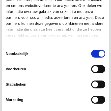
en om ons websiteverkeer te analyseren. Ook delen we
informatie over uw gebruik van onze site met onze
Gokverslaving blijft toenemen: wat
partners voor social media, adverteren en analyse. Deze
zeggen de nieuwste LADIS-cijfers?
partners kunnen deze gegevens combineren met andere
informatie die u aan ze heeft verstrekt of die ze hebben
verzameld op basis van uw gebruik van hun services.
WK voetbal en online gokken: wanne
er wordt spanning een risico?
T
Noodzakelijk
o
Waarom terugval bij gokverslaving v
e
aak ontstaat wanneer het juist beter
lijkt te gaan
s
Voorkeuren
t
e
m
Statistieken
m
i
Marketing
n
Deel dit artikel op
g