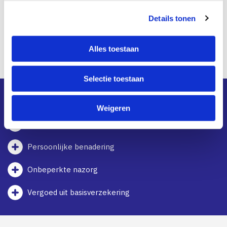
s
Details tonen
s
e
l
Alles toestaan
e
Waarom Hervitas
c
Selectie toestaan
t
i
Wachttijd gemiddeld 2 weken
e
Weigeren
Kleine groepen
Persoonlijke benadering
Onbeperkte nazorg
Vergoed uit basisverzekering