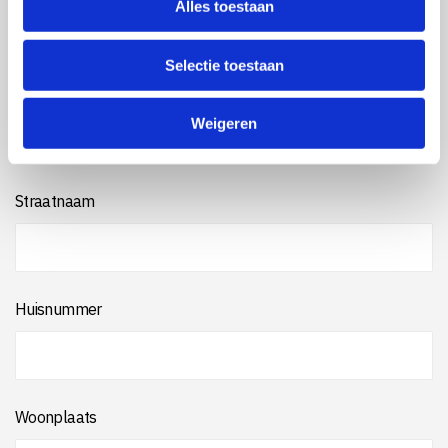
Alles toestaan
tijdstip waarop je contact opneemt).
e
c
Selectie toestaan
t
i
Je voor & achternaam
e
Weigeren
Straatnaam
Huisnummer
Woonplaats