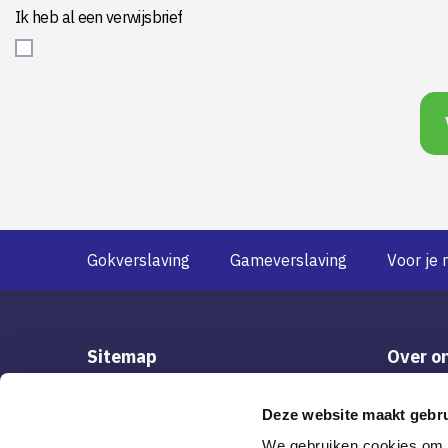
Ik heb al een verwijsbrief
Gokverslaving
Gameverslaving
Voor je 
Sitemap
Over o
Gokverslaving
Over Her
Deze website maakt gebru
Gameverslaving
Vacatur
Voor je naasten
Klachten
We gebruiken cookies om c