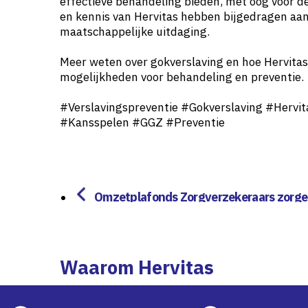
effectieve behandeling bieden, met oog voor de
en kennis van Hervitas hebben bijgedragen aan
maatschappelijke uitdaging.
Meer weten over gokverslaving en hoe Hervitas
mogelijkheden voor behandeling en preventie.
#Verslavingspreventie #Gokverslaving #Hervi
#Kansspelen #GGZ #Preventie
Omzetplafonds Zorgverzekeraars zorge
r Blokkade voor toegang tot GGZ-hulp
Waarom Hervitas