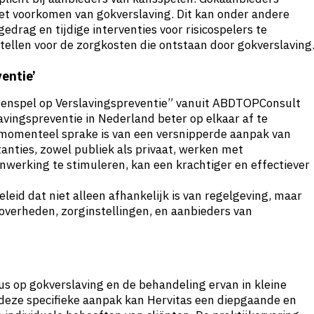
t voorkomen van gokverslaving. Dit kan onder andere
drag en tijdige interventies voor risicospelers te
stellen voor de zorgkosten die ontstaan door gokverslaving
entie’
menspel op Verslavingspreventie” vanuit ABDTOPConsult
avingspreventie in Nederland beter op elkaar af te
 momenteel sprake is van een versnipperde aanpak van
tanties, zowel publiek als privaat, werken met
werking te stimuleren, kan een krachtiger en effectiever
eleid dat niet alleen afhankelijk is van regelgeving, maar
verheden, zorginstellingen, en aanbieders van
cus op gokverslaving en de behandeling ervan in kleine
deze specifieke aanpak kan Hervitas een diepgaande en