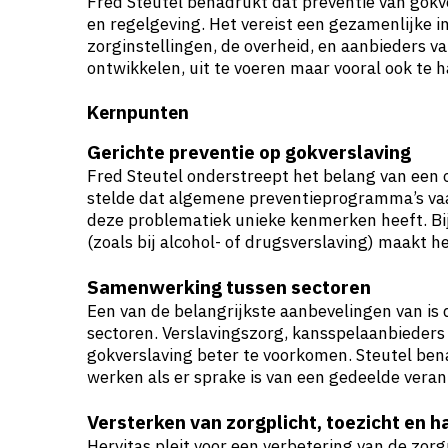
Fred Steutel benadrukt dat preventie van gok
en regelgeving. Het vereist een gezamenlijke i
zorginstellingen, de overheid, en aanbieders 
ontwikkelen, uit te voeren maar vooral ook te 
Kernpunten
Gerichte preventie op gokverslaving
Fred Steutel onderstreept het belang van een 
stelde dat algemene preventieprogramma’s vaa
deze problematiek unieke kenmerken heeft. Bij
(zoals bij alcohol- of drugsverslaving) maakt h
Samenwerking tussen sectoren
Een van de belangrijkste aanbevelingen van i
sectoren. Verslavingszorg, kansspelaanbiede
gokverslaving beter te voorkomen. Steutel bena
werken als er sprake is van een gedeelde vera
Versterken van zorgplicht, toezicht en 
Hervitas pleit voor een verbetering van de zor