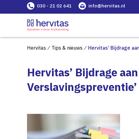
030 - 21 02 641
info@hervitas.nl
Hervitas
⁄
Tips & nieuws
⁄
Hervitas’ Bijdrage a
Hervitas’ Bijdrage aa
Verslavingspreventie’