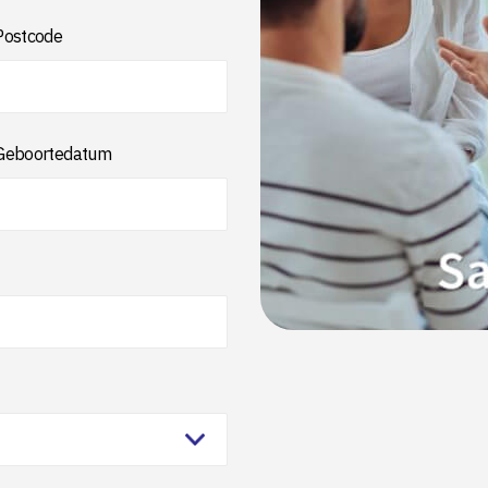
Postcode
Geboortedatum