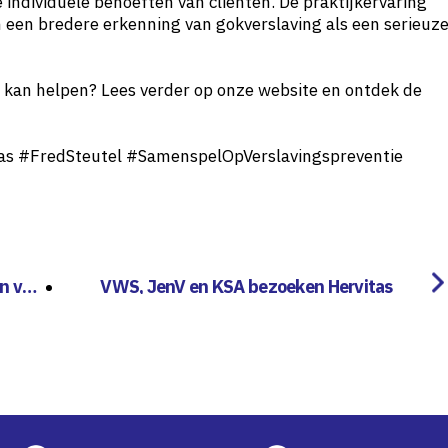
 individuele behoeften van cliënten. De praktijkervaring
 een bredere erkenning van gokverslaving als een serieuz
 kan helpen? Lees verder op onze website en ontdek de
tas #FredSteutel #SamenspelOpVerslavingspreventie
n voo
VWS, JenV en KSA bezoeken Hervitas