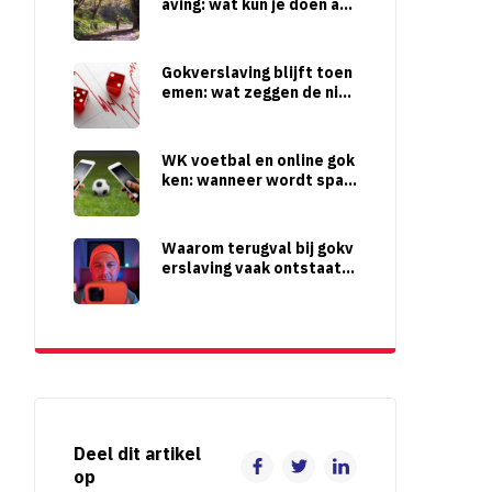
aving: wat kun je doen als
het toch gebeurt?
Gokverslaving blijft toen
emen: wat zeggen de nieu
wste LADIS-cijfers?
WK voetbal en online gok
ken: wanneer wordt span
ning een risico?
Waarom terugval bij gokv
erslaving vaak ontstaat
wanneer het juist beter li
jkt te gaan
Deel dit artikel
op