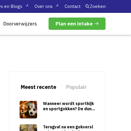
s en Blogs
Over ons
Contact
Zoeken
Doorverwijzers
Plan een intake
Meest recente
Populair
Wanneer wordt sportkijk
en sportgokken? De dunn
e scheidslijn tijdens grot
e sporttoernooien
Terugval na een gokversl