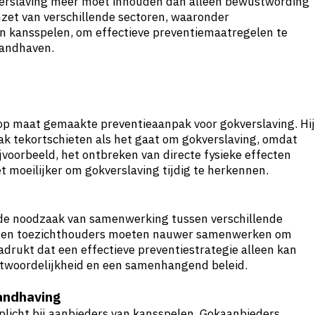
verslaving meer moet inhouden dan alleen bewustwording
nzet van verschillende sectoren, waaronder
van kansspelen, om effectieve preventiemaatregelen te
handhaven.
op maat gemaakte preventieaanpak voor gokverslaving. Hij
k tekortschieten als het gaat om gokverslaving, omdat
voorbeeld, het ontbreken van directe fysieke effecten
et moeilijker om gokverslaving tijdig te herkennen.
s de noodzaak van samenwerking tussen verschillende
rs en toezichthouders moeten nauwer samenwerken om
drukt dat een effectieve preventiestrategie alleen kan
ntwoordelijkheid en een samenhangend beleid.
handhaving
gplicht bij aanbieders van kansspelen. Gokaanbieders