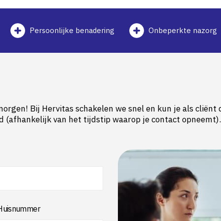
Persoonlijke benadering
Onbeperkte nazorg
morgen! Bij Hervitas schakelen we snel en kun je als cliënt
 (afhankelijk van het tijdstip waarop je contact opneemt).
Huisnummer