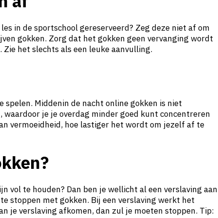
n af
n les in de sportschool gereserveerd? Zeg deze niet af om
ijven gokken. Zorg dat het gokken geen vervanging wordt
 Zie het slechts als een leuke aanvulling.
e spelen. Middenin de nacht online gokken is niet
st, waardoor je je overdag minder goed kunt concentreren
van vermoeidheid, hoe lastiger het wordt om jezelf af te
okken?
ijn vol te houden? Dan ben je wellicht al een verslaving aan
te stoppen met gokken. Bij een verslaving werkt het
van je verslaving afkomen, dan zul je moeten stoppen. Tip: