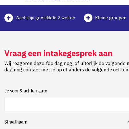
Wachttijd gemiddeld 2 weken
Kleine groepen
Vraag een intakegesprek aan
Wij reageren dezelfde dag nog, of uiterlijk de volgende 
dag nog contact met je op of anders de volgende ochtend
Je voor & achternaam
Straatnaam