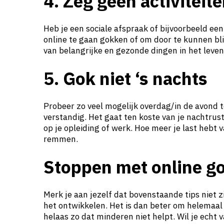
4. Zeg geen activiteite
Heb je een sociale afspraak of bijvoorbeeld ee
online te gaan gokken of om door te kunnen bl
van belangrijke en gezonde dingen in het leven.
5. Gok niet ‘s nachts
Probeer zo veel mogelijk overdag/in de avond t
verstandig. Het gaat ten koste van je nachtru
op je opleiding of werk. Hoe meer je last hebt 
remmen.
Stoppen met online g
Merk je aan jezelf dat bovenstaande tips niet z
het ontwikkelen. Het is dan beter om helemaal 
helaas zo dat minderen niet helpt. Wil je echt 