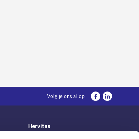
Volg je ons al op
Hervitas