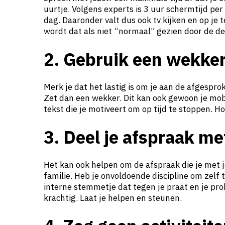
uurtje. Volgens experts is 3 uur schermtijd p
dag. Daaronder valt dus ook tv kijken en op je te
wordt dat als niet “normaal” gezien door de d
2. Gebruik een wekke
Merk je dat het lastig is om je aan de afgesprok
Zet dan een wekker. Dit kan ook gewoon je mobi
tekst die je motiveert om op tijd te stoppen. H
3. Deel je afspraak m
Het kan ook helpen om de afspraak die je met j
familie. Heb je onvoldoende discipline om zelf 
interne stemmetje dat tegen je praat en je prob
krachtig. Laat je helpen en steunen.