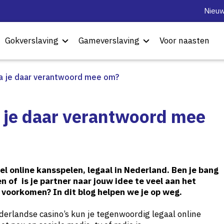
Nieuw
Gokverslaving
Gameverslaving
Voor naasten
ga je daar verantwoord mee om?
 je daar verantwoord mee
wel online kansspelen, legaal in Nederland. Ben je bang
n of is je partner naar jouw idee te veel aan het
e voorkomen? In dit blog helpen we je op weg.
ederlandse casino’s kun je tegenwoordig legaal online