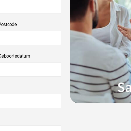
Postcode
Geboortedatum