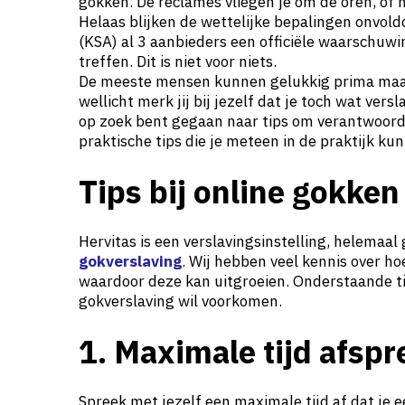
gokken. De reclames vliegen je om de oren, of he
Helaas blijken de wettelijke bepalingen onvold
(KSA) al 3 aanbieders een officiële waarschu
treffen. Dit is niet voor niets.
De meeste mensen kunnen gelukkig prima maat 
wellicht merk jij bij jezelf dat je toch wat ver
op zoek bent gegaan naar tips om verantwoord 
praktische tips die je meteen in de praktijk ku
Tips bij online gokken
Hervitas is een verslavingsinstelling, helemaal
gokverslaving
. Wij hebben veel kennis over h
waardoor deze kan uitgroeien. Onderstaande tip
gokverslaving wil voorkomen.
1. Maximale tijd afsp
Spreek met jezelf een maximale tijd af dat je 