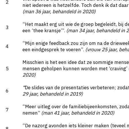
2
niet iedereen is hetzelfde. Toch denk ik dat daar
(man 36 jaar, behandeld in 2020)
“Het maakt erg uit wie de groep begeleidt, bij de
3
een ‘thee kransje’”.
(man 34 jaar, behandeld in 
“Mijn enige feedback zou zijn om na de driewe
4
een eindgesprek te voeren”.
(vrouw 25 jaar, beh
Misschien is het een idee dat ze sommige mens
5
mensen geholpen kunnen worden met ‘craving’ i
2020)
“
De slides van de presentaties verbeteren; zod
6
29 jaar, behandeld in 2019)
“Meer uitleg over de familiebijeenkomsten, zoda
7
nemen”
(man 41 jaar, behandeld in 2020)
“De nazorg avonden iets kleiner maken (tevee
8