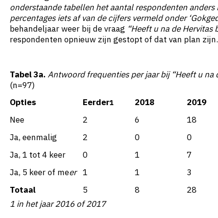
onderstaande tabellen het aantal respondenten anders i
percentages iets af van de cijfers vermeld onder ‘Gokged
behandeljaar weer bij de vraag
“Heeft u na de Hervitas
respondenten opnieuw zijn gestopt of dat van plan zijn.
Tabel 3a.
Antwoord frequenties per jaar bij “Heeft u na
(n=97)
Opties
Eerder
2018
2019
1
Nee
2
6
18
Ja, eenmalig
2
0
0
Ja, 1 tot 4 keer
0
1
7
Ja, 5 keer of me
er
1
1
3
Totaal
5
8
28
1 in het jaar 2016 of 2017