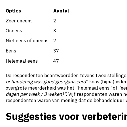
Opties
Aantal
Zeer oneens
2
Oneens
3
Niet eens of oneens
2
Eens
37
Helemaal eens
47
De respondenten beantwoordden tevens twee stellingen o
behandeling was goed georganiseerd
” koos (bijna) ied
overgrote meerderheid was het “helemaal eens” of “een
dagen per week / 3 weken)”.
Vijf respondenten waren h
respondenten waren van mening dat de behandelduur v
Suggesties voor verbeteri