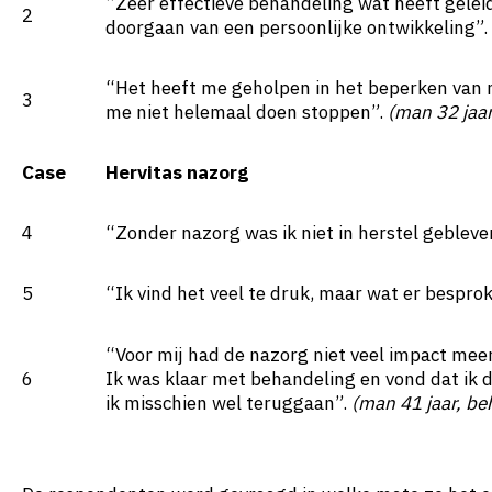
“Zeer effectieve behandeling wat heeft gelei
2
doorgaan van een persoonlijke ontwikkeling”.
“Het heeft me geholpen in het beperken van m
3
me niet helemaal doen stoppen”.
(man 32 jaa
Case
Hervitas nazorg
4
“Zonder nazorg was ik niet in herstel geblev
5
“Ik vind het veel te druk, maar wat er besprok
“Voor mij had de nazorg niet veel impact mee
6
Ik was klaar met behandeling en vond dat ik d
ik misschien wel teruggaan”.
(man 41 jaar, be