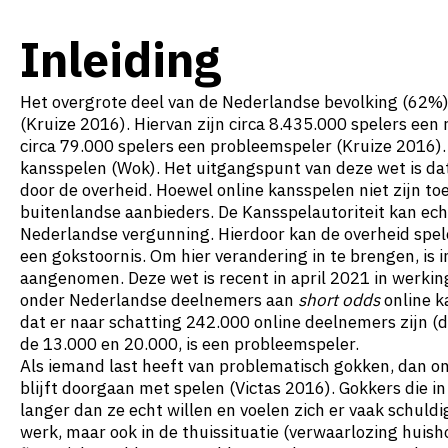
Inleiding
Het overgrote deel van de Nederlandse bevolking (62%)
(Kruize 2016). Hiervan zijn circa 8.435.000 spelers een 
circa 79.000 spelers een probleemspeler (Kruize 2016)
kansspelen (Wok). Het uitgangspunt van deze wet is dat 
door de overheid. Hoewel online kansspelen niet zijn t
buitenlandse aanbieders. De Kansspelautoriteit kan ec
Nederlandse vergunning. Hierdoor kan de overheid spele
een gokstoornis. Om hier verandering in te brengen, is 
aangenomen. Deze wet is recent in april 2021 in werki
onder Nederlandse deelnemers aan
short odds
online k
dat er naar schatting 242.000 online deelnemers zijn (d
de 13.000 en 20.000, is een probleemspeler.
Als iemand last heeft van problematisch gokken, dan on
blijft doorgaan met spelen (Victas 2016). Gokkers die 
langer dan ze echt willen en voelen zich er vaak schuldi
werk, maar ook in de thuissituatie (verwaarlozing huish