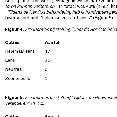
De respondenten werd gevraagd in welke mate ze het e
leven kunnen verbeteren
”. In totaal was 90% (n=82) het
“
Tijdens de Hervitas behandeling heb ik handvatten ge
beantwoord met “helemaal eens” of ‘eens” (Figuur 5).
Figuur 4.
Frequenties bij stelling “Door de Hervitas
beha
Opties
Aantal
Helemaal eens
47
Eens
35
Neutraal
8
Zeer oneens
1
Figuur 5.
Frequenties bij stelling “Tijdens de Hervitas
be
veranderen” (n=91)
Opties
Aantal