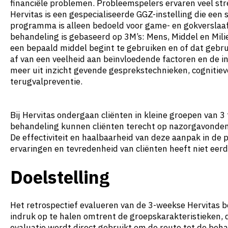
financiële problemen. Probleemspelers ervaren veel str
Hervitas is een gespecialiseerde GGZ-instelling die ee
programma is alleen bedoeld voor game- en gokverslaafd
behandeling is gebaseerd op 3M’s: Mens, Middel en Mili
een bepaald middel begint te gebruiken en of dat gebru
af van een veelheid aan beïnvloedende factoren en de i
meer uit inzicht gevende gesprekstechnieken, cognitie
terugvalpreventie.
Bij Hervitas ondergaan cliënten in kleine groepen van 
behandeling kunnen cliënten terecht op nazorgavonden. 
De effectiviteit en haalbaarheid van deze aanpak in de p
ervaringen en tevredenheid van cliënten heeft niet eer
Doelstelling
Het retrospectief evalueren van de 3-weekse Hervitas b
indruk op te halen omtrent de groepskarakteristieken, 
evaluatie wordt direct gebruikt om de route tot de beha