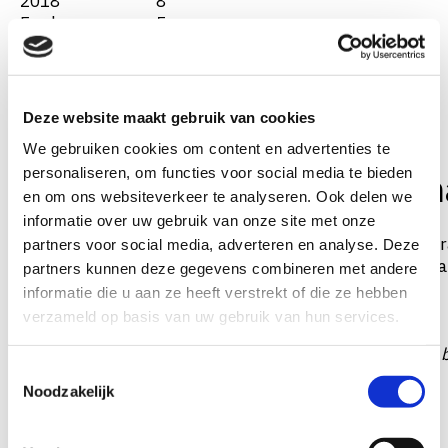
2018
8
Eerder
5
Figuur 3
.
Aantal Oud-cliënten per jaar (n=97)
Deze website maakt gebruik van cookies
We gebruiken cookies om content en advertenties te
personaliseren, om functies voor social media te bieden
Hervitas behandeling en 
en om ons websiteverkeer te analyseren. Ook delen we
informatie over uw gebruik van onze site met onze
De Hervitas behandeling krijgt gemiddeld een 8,6. Het r
partners voor social media, adverteren en analyse. Deze
rapportcijfer voor behandeling, iets scheef verdeeld (Ta
partners kunnen deze gegevens combineren met andere
hun ervaring bij Hervitas (Tabel 5).
informatie die u aan ze heeft verstrekt of die ze hebben
verzameld op basis van uw gebruik van hun services.
Tabel 4.
Spreiding bij het rapportcijfer voor de Hervita
T
Noodzakelijk
o
e
s